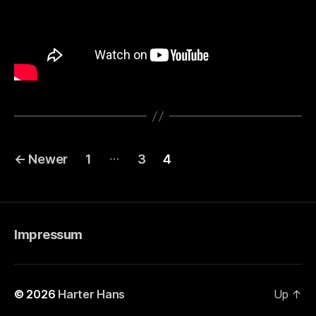
Posts
…
←
Newer
1
3
4
pagination
Impressum
© 2026
Harter Hans
Up
↑