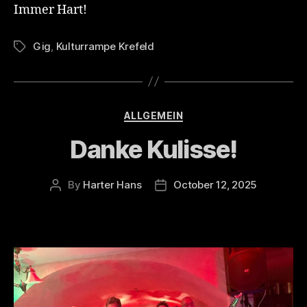
Immer Hart!
Gig
,
Kulturrampe Krefeld
Tags
Categories
ALLGEMEIN
Danke Kulisse!
By
Harter Hans
October 12, 2025
Post
Post
author
date