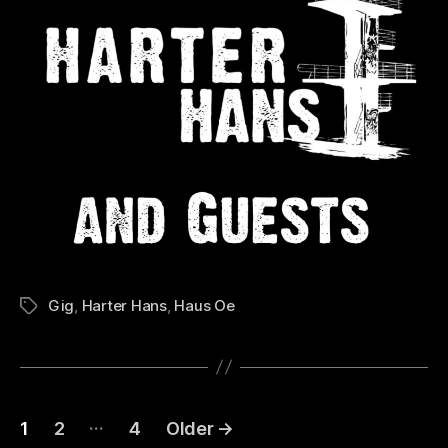
Gig
,
Harter Hans
,
Haus Oe
Tags
Posts
…
1
2
4
Older
→