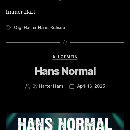
Immer Hart!
Gig
,
Harter Hans
,
Kulisse
Tags
Categories
ALLGEMEIN
Hans Normal
By
Harter Hans
April 16, 2025
Post
Post
author
date