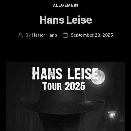
Categories
ALLGEMEIN
Hans Leise
By
Harter Hans
September 23, 2025
Post
Post
author
date