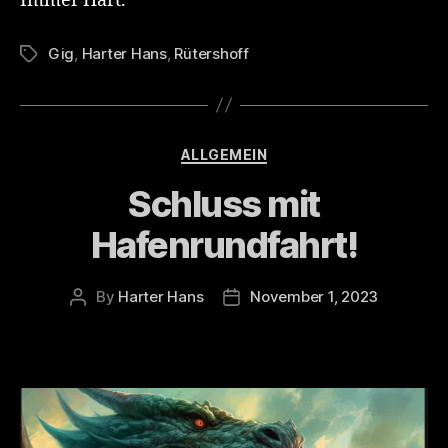
Immer Hart.
Gig
,
Harter Hans
,
Rütershoff
Tags
Categories
ALLGEMEIN
Schluss mit
Hafenrundfahrt!
By
Harter Hans
November 1, 2023
Post
Post
author
date