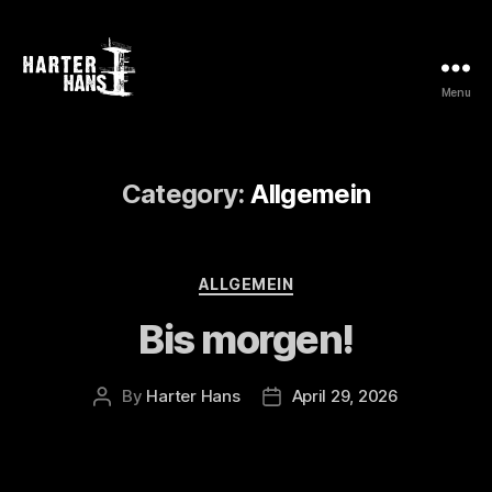
Menu
Harter
Hans
Category:
Allgemein
Categories
ALLGEMEIN
Bis morgen!
By
Harter Hans
April 29, 2026
Post
Post
author
date